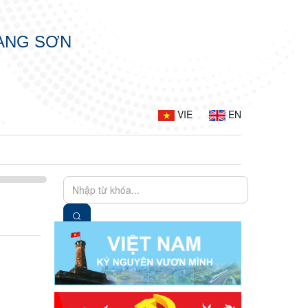
LẠNG SƠN
VIE
EN