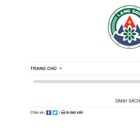
TRANG CHỦ
Bản đồ hành chính
DANH SÁCH
Thông tin chung
Chia sẻ:
|
In bài viết
Di tích - Danh lam thắng cảnh xã Bằng Mạc
Thủ tục Hành chính