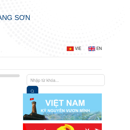
LẠNG SƠN
VIE
EN