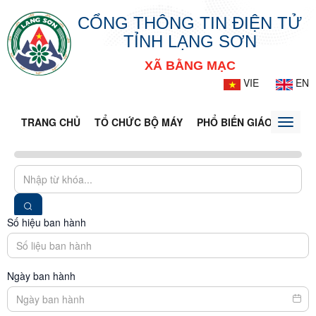
CỔNG THÔNG TIN ĐIỆN TỬ
TỈNH LẠNG SƠN
XÃ BẰNG MẠC
VIE
EN
TRANG CHỦ
TỔ CHỨC BỘ MÁY
PHỔ BIẾN GIÁO DỤC PH
Toggle
naviga
Số hiệu ban hành
Ngày ban hành