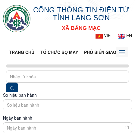
CỔNG THÔNG TIN ĐIỆN TỬ
TỈNH LẠNG SƠN
XÃ BẰNG MẠC
VIE
EN
TRANG CHỦ
TỔ CHỨC BỘ MÁY
PHỔ BIẾN GIÁO DỤC PH
Toggle
naviga
Số hiệu ban hành
Ngày ban hành