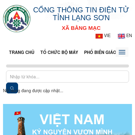
CỔNG THÔNG TIN ĐIỆN TỬ
TỈNH LẠNG SƠN
XÃ BẰNG MẠC
VIE
EN
TRANG CHỦ
TỔ CHỨC BỘ MÁY
PHỔ BIẾN GIÁO DỤC PH
Toggle
naviga
Nội dung đang được cập nhật...