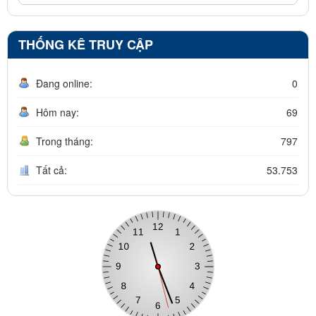
THỐNG KÊ TRUY CẬP
Đang online:
0
Hôm nay:
69
Trong tháng:
797
Tất cả:
53.753