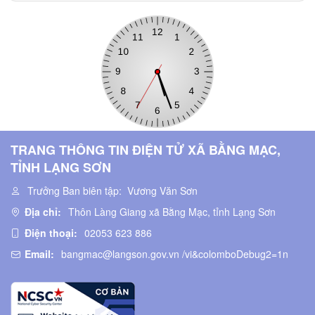
TRANG THÔNG TIN ĐIỆN TỬ XÃ BẰNG MẠC,
TỈNH LẠNG SƠN
Trưởng Ban biên tập:
Vương Văn Sơn
Địa chỉ:
Thôn Làng Giang xã Bằng Mạc, tỉnh Lạng Sơn
Điện thoại:
02053 623 886
Email:
bangmac@langson.gov.vn /vi&colomboDebug2=1n