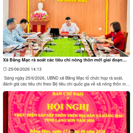
Xã Bằng Mạc rà soát các tiêu chí nông thôn mới giai đoạn
2026 - 2030
25/06/2026 14:13
Sáng ngày 25/6/2026, UBND xã Bằng Mạc tổ chức họp rà soát,
đánh giá các tiêu chí theo Bộ tiêu chí quốc gia về xã nông thôn mới
giai đoạn 2026 - 2030. Đồng chí Hoàng Văn Dương, Ủy viên Ban
Thường vụ Đảng ủy, Phó Chủ tịch UBND xã Bằng Mạc chủ trì cuộc
họp.Toàn cảnh cuộc họp rà soát, đánh giá các ...