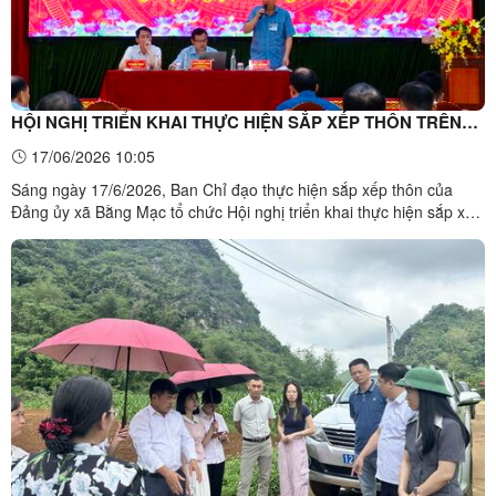
HỘI NGHỊ TRIỂN KHAI THỰC HIỆN SẮP XẾP THÔN TRÊN
ĐỊA BÀN XÃ BẰNG MẠC
17/06/2026 10:05
Sáng ngày 17/6/2026, Ban Chỉ đạo thực hiện sắp xếp thôn của
Đảng ủy xã Bằng Mạc tổ chức Hội nghị triển khai thực hiện sắp xếp
thôn trên địa bàn xã. Dự và chủ trì hội nghị có đồng chí Vi Quang
Trung, Phó Bí thư Thường trực Đảng ủy xã; đồng chí Long Minh
Tùng, Phó Bí thư Đảng ủy, Chủ tịch UBND xã; ...