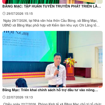
BẰNG MẠC: TẬP HUẤN TUYÊN TRUYỀN PHÁT TRIỂN LÂM
NGHIỆP NĂM 2026
29/07/2026 15:15
Ngày 29/7/2026, tại Nhà văn hóa thôn Cầu Bóng, xã Bằng Mạc,
UBND xã Bằng Mạc phối hợp với Kiểm lâm khu vực Chi Lăng tổ
chức hội nghị tập huấn, tuyên truyền phát triển lâm nghiệp năm
2026. Tham dự hội nghị có 100 đại biểu là chủ rừng, thành viên tổ
bảo vệ rừng và đại diện các hộ gia đình trên địa ...
Bằng Mạc: Triển khai chính sách hỗ trợ đầu tư vào nông
nghiệp giai đoạn 2026–2030
22/07/2026 19:13
Chiều ngày 22/7/2026, Phòng Kinh tế xã Bằng Mạc chủ trì tổ chức