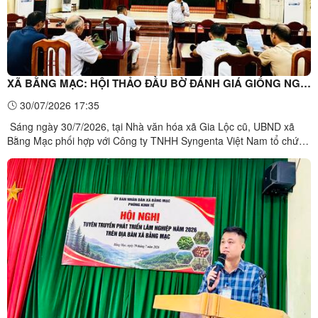
XÃ BẰNG MẠC: HỘI THẢO ĐẦU BỜ ĐÁNH GIÁ GIỐNG NGÔ
NK4300BTGT
30/07/2026 17:35
Sáng ngày 30/7/2026, tại Nhà văn hóa xã Gia Lộc cũ, UBND xã
Bằng Mạc phối hợp với Công ty TNHH Syngenta Việt Nam tổ chức
Hội thảo đầu bờ đánh giá giống ngô NK4300BTGT. Tham dự hội
thảo có đại diện Công ty TNHH Syngenta Việt Nam, các trưởng
thôn, bản và 80 hộ dân trồng ngô tiêu biểu trên địa bàn ...