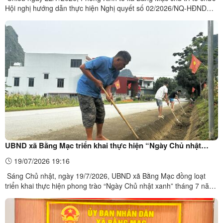
Hội nghị hướng dẫn thực hiện Nghị quyết số 02/2026/NQ-HĐND
ngày 26/3/2026 của HĐND tỉnh về một số chính sách hỗ trợ đầu tư
vào nông nghiệp trên địa bàn tỉnh Lạng Sơn giai đoạn 2026–2030
và Hướng dẫn số 04/HDLN-HTNN ngày 01/4/2026.Các ...
UBND xã Bằng Mạc triển khai thực hiện “Ngày Chủ nhật
xanh” tháng 7 năm 2026
19/07/2026 19:16
Sáng Chủ nhật, ngày 19/7/2026, UBND xã Bằng Mạc đồng loạt
triển khai thực hiện phong trào “Ngày Chủ nhật xanh” tháng 7 năm
2026 với sự tham gia của lãnh đạo UBND xã, cán bộ, công chức,
viên chức, chiến sĩ lực lượng vũ trang, các tổ chức chính trị - xã hội,
các đơn vị trường học và đông đảo Nhân ...