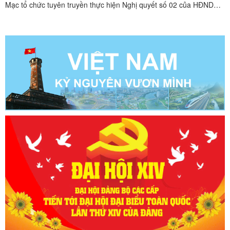
Mạc tổ chức tuyên truyền thực hiện Nghị quyết số 02 của HĐND
tỉnh Lạng Sơn, lồng ghép hướng dẫn chăm sóc, phòng trừ sinh vật
gây hại trên cây trồng vụ Xuân.Đồng chí Hoàng Văn Trung, Đảng
uỷ viên, Phó Chủ tịch UBND xã Tuyên truyền tại ...