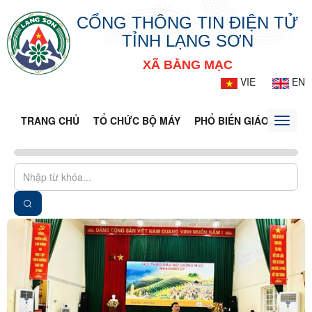
CỔNG THÔNG TIN ĐIỆN TỬ
TỈNH LẠNG SƠN
XÃ BẰNG MẠC
VIE
EN
TRANG CHỦ
TỔ CHỨC BỘ MÁY
PHỔ BIẾN GIÁO DỤC PH
Toggle
naviga