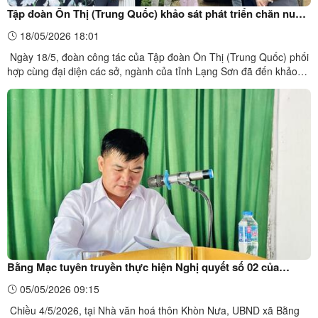
Tập đoàn Ôn Thị (Trung Quốc) khảo sát phát triển chăn nuôi
tập trung tại xã Bằng Mạc
18/05/2026 18:01
Ngày 18/5, đoàn công tác của Tập đoàn Ôn Thị (Trung Quốc) phối
hợp cùng đại diện các sở, ngành của tỉnh Lạng Sơn đã đến khảo
sát thực địa tại khu Lũng Khút và Nà Pe, xã Bằng Mạc nhằm tìm
hiểu điều kiện phát triển chăn nuôi tập trung trên địa bàn.Tham gia
đoàn khảo sát có đại diện lãnh đạo Sở Nông ...
Bằng Mạc tuyên truyền thực hiện Nghị quyết số 02 của
HĐND tỉnh
05/05/2026 09:15
Chiều 4/5/2026, tại Nhà văn hoá thôn Khòn Nưa, UBND xã Bằng