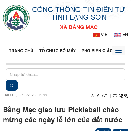
CỔNG THÔNG TIN ĐIỆN TỬ
TỈNH LẠNG SƠN
XÃ BẰNG MẠC
VIE
EN
TRANG CHỦ
TỔ CHỨC BỘ MÁY
PHỔ BIẾN GIÁO DỤC PH
Toggle
naviga
+
A
Thứ sáu, 08/05/2026
|
13:33
A
|
-
A
Bằng Mạc giao lưu Pickleball chào
mừng các ngày lễ lớn của đất nước