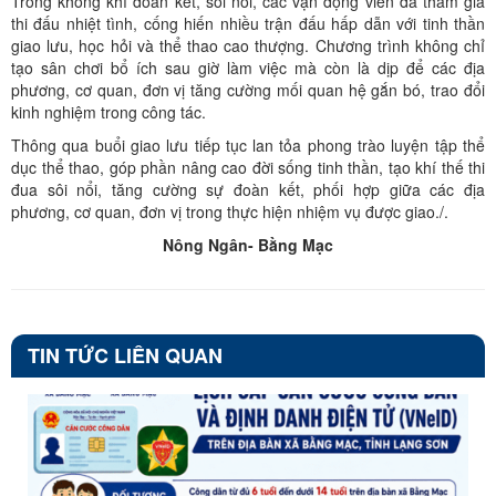
Trong không khí đoàn kết, sôi nổi, các vận động viên đã tham gia
thi đấu nhiệt tình, cống hiến nhiều trận đấu hấp dẫn với tinh thần
giao lưu, học hỏi và thể thao cao thượng. Chương trình không chỉ
tạo sân chơi bổ ích sau giờ làm việc mà còn là dịp để các địa
phương, cơ quan, đơn vị tăng cường mối quan hệ gắn bó, trao đổi
kinh nghiệm trong công tác.
Thông qua buổi giao lưu tiếp tục lan tỏa phong trào luyện tập thể
dục thể thao, góp phần nâng cao đời sống tinh thần, tạo khí thế thi
đua sôi nổi, tăng cường sự đoàn kết, phối hợp giữa các địa
phương, cơ quan, đơn vị trong thực hiện nhiệm vụ được giao./.
Nông Ngân- Bằng Mạc
TIN TỨC LIÊN QUAN