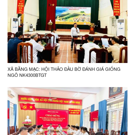
XÃ BẰNG MẠC: HỘI THẢO ĐẦU BỜ ĐÁNH GIÁ GIỐNG
NGÔ NK4300BTGT