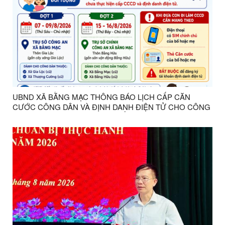
UBND XÃ BẰNG MẠC THÔNG BÁO LỊCH CẤP CĂN
CƯỚC CÔNG DÂN VÀ ĐỊNH DANH ĐIỆN TỬ CHO CÔNG
DÂN TỪ ĐỦ 6 ĐẾN DƯỚI 14 TUỔI