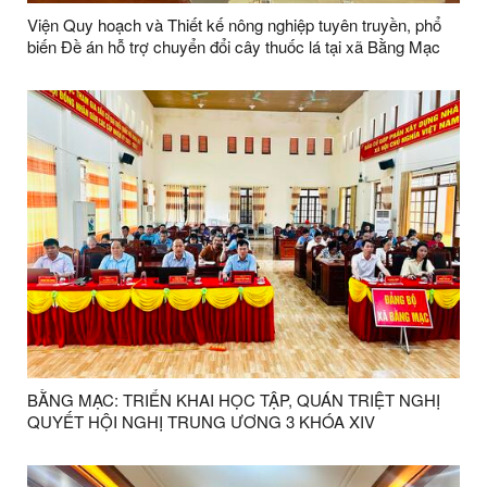
Viện Quy hoạch và Thiết kế nông nghiệp tuyên truyền, phổ
biến Đề án hỗ trợ chuyển đổi cây thuốc lá tại xã Bằng Mạc
BẰNG MẠC: TRIỂN KHAI HỌC TẬP, QUÁN TRIỆT NGHỊ
QUYẾT HỘI NGHỊ TRUNG ƯƠNG 3 KHÓA XIV