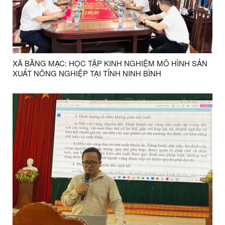
XÃ BẰNG MẠC: HỌC TẬP KINH NGHIỆM MÔ HÌNH SẢN
XUẤT NÔNG NGHIỆP TẠI TỈNH NINH BÌNH