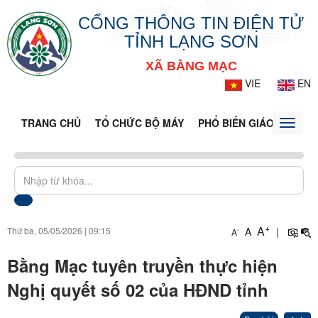
CỔNG THÔNG TIN ĐIỆN TỬ
TỈNH LẠNG SƠN
XÃ BẰNG MẠC
VIE
EN
TRANG CHỦ
TỔ CHỨC BỘ MÁY
PHỔ BIẾN GIÁO DỤC PH
Toggle
naviga
+
A
Thứ ba, 05/05/2026
|
09:15
A
|
-
A
Bằng Mạc tuyên truyền thực hiện
Nghị quyết số 02 của HĐND tỉnh