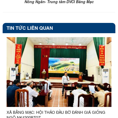
Nông Ngân- Trung tâm DVCI Bằng Mạc
TIN TỨC LIÊN QUAN
XÃ BẰNG MẠC: HỘI THẢO ĐẦU BỜ ĐÁNH GIÁ GIỐNG
NGÔ NK4300BTGT