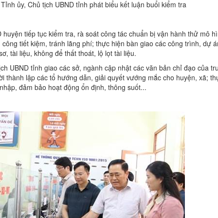
Tỉnh ủy, Chủ tịch UBND tỉnh phát biểu kết luận buổi kiểm tra
D huyện tiếp tục kiểm tra, rà soát công tác chuẩn bị vận hành thử mô h
ông tiết kiệm, tránh lãng phí; thực hiện bàn giao các công trình, dự á
 tài liệu, không để thất thoát, lộ lọt tài liệu.
ịch UBND tỉnh giao các sở, ngành cập nhật các văn bản chỉ đạo của tr
ời thành lập các tổ hướng dẫn, giải quyết vướng mắc cho huyện, xã; th
 nhập, đảm bảo hoạt động ổn định, thông suốt...