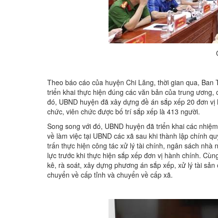
Theo báo cáo của huyện Chi Lăng, thời gian qua, Ban 
triển khai thực hiện đúng các văn bản của trung ương,
đó, UBND huyện đã xây dựng đề án sắp xếp 20 đơn vị h
chức, viên chức được bố trí sắp xếp là 413 người.
Song song với đó, UBND huyện đã triển khai các nhiệm
về làm việc tại UBND các xã sau khi thành lập chính q
trấn thực hiện công tác xử lý tài chính, ngân sách nhà
lực trước khi thực hiện sắp xếp đơn vị hành chính. Cùn
kê, rà soát, xây dựng phương án sắp xếp, xử lý tài sả
chuyển về cấp tỉnh và chuyển về cấp xã.