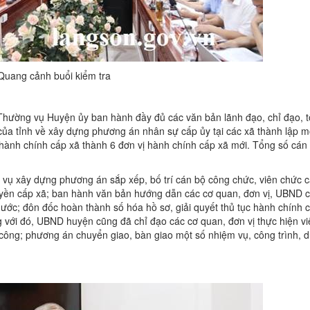
Quang cảnh buổi kiểm tra
Thường vụ Huyện ủy ban hành đầy đủ các văn bản lãnh đạo, chỉ đạo, 
 của tỉnh về xây dựng phương án nhân sự cấp ủy tại các xã thành lập m
ành chính cấp xã thành 6 đơn vị hành chính cấp xã mới. Tổng số cán
 vụ xây dựng phương án sắp xếp, bố trí cán bộ công chức, viên chức 
uyền cấp xã; ban hành văn bản hướng dẫn các cơ quan, đơn vị, UBND cá
 nước; đôn đốc hoàn thành số hóa hồ sơ, giải quyết thủ tục hành chính 
g với đó, UBND huyện cũng đã chỉ đạo các cơ quan, đơn vị thực hiện v
n công; phương án chuyển giao, bàn giao một số nhiệm vụ, công trình, 