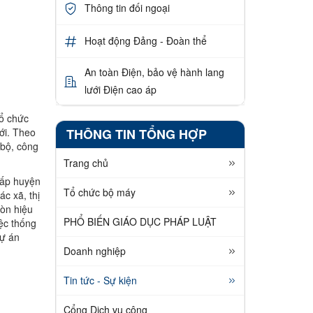
Thông tin đối ngoại
Hoạt động Đảng - Đoàn thể
An toàn Điện, bảo vệ hành lang
lưới Điện cao áp
tổ chức
THÔNG TIN TỔNG HỢP
ới. Theo
 bộ, công
Trang chủ
cấp huyện
Tổ chức bộ máy
c xã, thị
còn hiệu
PHỔ BIẾN GIÁO DỤC PHÁP LUẬT
iệc thống
dự án
Doanh nghiệp
Tin tức - Sự kiện
Cổng Dịch vụ công