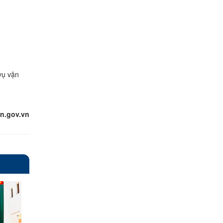
vụ vận
n.gov.vn