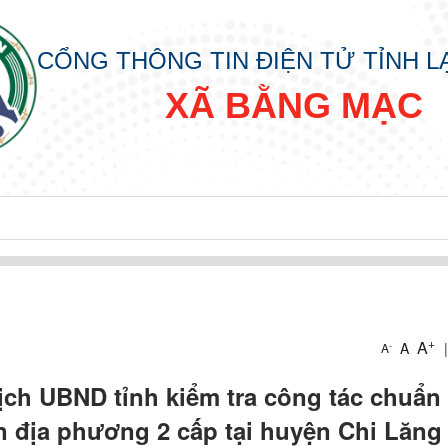
CỔNG THÔNG TIN ĐIỆN TỬ TỈNH 
XÃ BẰNG MẠC
+
A
A
|
-
A
ịch UBND tỉnh kiểm tra công tác chuẩn 
n địa phương 2 cấp tại huyện Chi Lăng