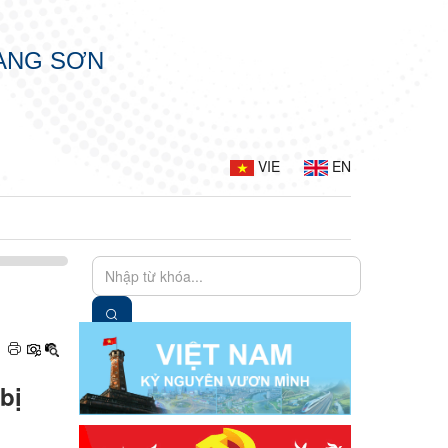
LẠNG SƠN
VIE
EN
bị