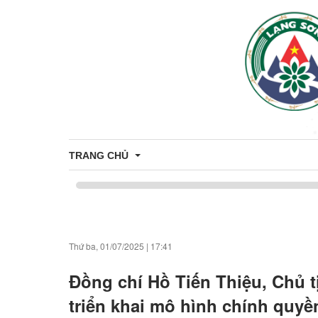
TRANG CHỦ
Bản đồ hành chính
Thứ ba, 01/07/2025
|
17:41
Thông tin chung
Đồng chí Hồ Tiến Thiệu, Chủ t
Di tích - Danh lam thắng cảnh xã Bằng Mạc
triển khai mô hình chính quyề
Thủ tục Hành chính