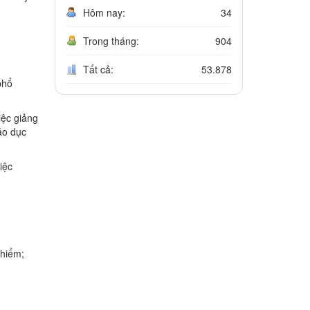
Hôm nay:
34
Trong tháng:
904
Tất cả:
53.878
phổ
iệc giảng
áo dục
iệc
 hiểm;