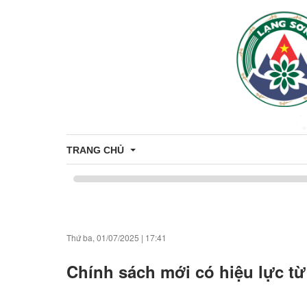
TRANG CHỦ
Bản đồ hành chính
Thứ ba, 01/07/2025
|
17:41
Thông tin chung
Chính sách mới có hiệu lực từ
Di tích - Danh lam thắng cảnh xã Bằng Mạc
Thủ tục Hành chính