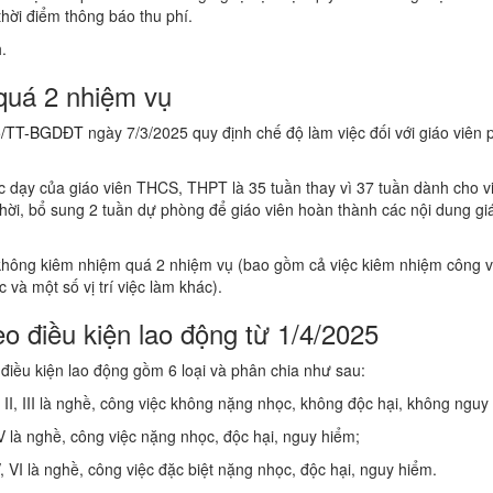
thời điểm thông báo thu phí.
.
 quá 2 nhiệm vụ
5/TT-BGDĐT
ngày 7/3/2025 quy định chế độ làm việc đối với giáo viên 
 dạy của giáo viên THCS, THPT là 35 tuần thay vì 37 tuần dành cho v
hời, bổ sung 2 tuần dự phòng để giáo viên hoàn thành các nội dung gi
hông kiêm nhiệm quá 2 nhiệm vụ (bao gồm cả việc kiêm nhiệm công v
và một số vị trí việc làm khác).
eo điều kiện lao động từ 1/4/2025
điều kiện lao động gồm 6 loại và phân chia như sau:
, II, III là nghề, công việc không nặng nhọc, không độc hại, không nguy
IV là nghề, công việc nặng nhọc, độc hại, nguy hiểm;
, VI là nghề, công việc đặc biệt nặng nhọc, độc hại, nguy hiểm.