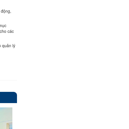
o động,
 mục
 cho các
ộ quản lý