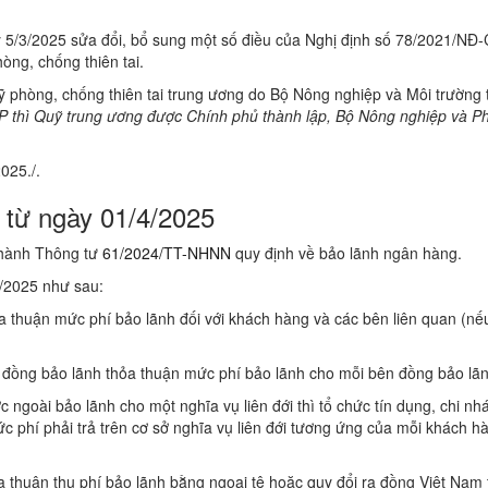
 5/3/2025 sửa đổi, bổ sung một số điều của Nghị định số 78/2021/NĐ
òng, chống thiên tai.
ỹ phòng, chống thiên tai trung ương do Bộ Nông nghiệp và Môi trường 
P thì Quỹ trung ương được Chính phủ thành lập, Bộ Nông nghiệp và Phá
025./.
 từ ngày 01/4/2025
 hành Thông tư
61/2024/TT-NHNN
quy định về bảo lãnh ngân hàng.
4/2025 như sau:
 thuận mức phí bảo lãnh đối với khách hàng và các bên liên quan (nế
 đồng bảo lãnh thỏa thuận mức phí bảo lãnh cho mỗi bên đồng bảo lãn
 ngoài bảo lãnh cho một nghĩa vụ liên đới thì tổ chức tín dụng, chi n
 phí phải trả trên cơ sở nghĩa vụ liên đới tương ứng của mỗi khách hà
a thuận thu phí bảo lãnh bằng ngoại tệ hoặc quy đổi ra đồng Việt Nam 