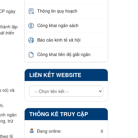
Thông tin quy hoạch
-CP ngày
Công khai ngân sách
thành lập
t triển
Báo cáo kinh tế xã hội
Công khai tiến độ giải ngân
LIÊN KẾT WEBSITE
u có) và
h.
THỐNG KÊ TRUY CẬP
hánh ngân
ng, trừ
Đang online:
0
theo tỷ