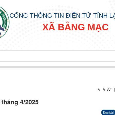
CỔNG THÔNG TIN ĐIỆN TỬ TỈNH 
XÃ BẰNG MẠC
+
A
A
|
-
A
 tháng 4/2025
Đọc bài