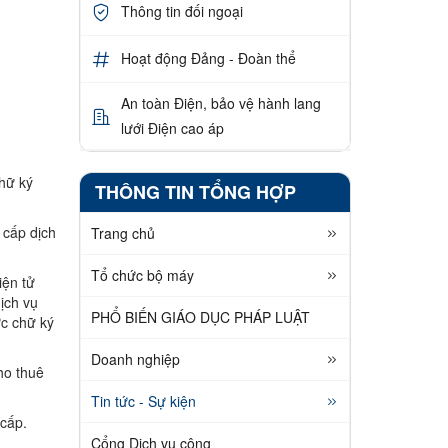
Thông tin đối ngoại
Hoạt động Đảng - Đoàn thể
An toàn Điện, bảo vệ hành lang
lưới Điện cao áp
chữ ký
THÔNG TIN TỔNG HỢP
 cấp dịch
Trang chủ
Tổ chức bộ máy
iện tử
ịch vụ
PHỔ BIẾN GIÁO DỤC PHÁP LUẬT
ực chữ ký
Doanh nghiệp
ho thuê
Tin tức - Sự kiện
 cấp.
Cổng Dịch vụ công