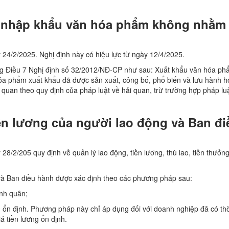
t, nhập khẩu văn hóa phẩm không nhằm
4/2/2025. Nghị định này có hiệu lực từ ngày 12/4/2025.
ng Điều 7 Nghị định số 32/2012/NĐ-CP như sau: Xuất khẩu văn hóa p
óa phẩm xuất khẩu đã được sản xuất, công bố, phổ biến và lưu hành 
i quan theo quy định của pháp luật về hải quan, trừ trường hợp pháp lu
n lương của người lao động và Ban đi
 28/2/205 quy định về quản lý lao động, tiền lương, thù lao, tiền thưởn
 và Ban điều hành được xác định theo các phương pháp sau:
ình quân;
g ổn định. Phương pháp này chỉ áp dụng đối với doanh nghiệp đã có thờ
á tiền lương ổn định.