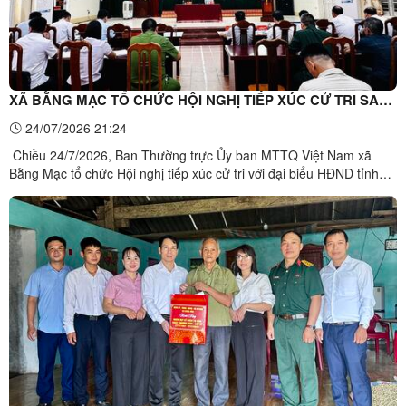
XÃ BẰNG MẠC TỔ CHỨC HỘI NGHỊ TIẾP XÚC CỬ TRI SAU
KỲ HỌP THỨ TƯ HĐND TỈNH
24/07/2026 21:24
Chiều 24/7/2026, Ban Thường trực Ủy ban MTTQ Việt Nam xã
Bằng Mạc tổ chức Hội nghị tiếp xúc cử tri với đại biểu HĐND tỉnh
Lạng Sơn sau Kỳ họp thứ tư, HĐND tỉnh khóa XVIII, nhiệm kỳ
2026–2031.Dự hội nghị có ông Hoàng Xuân Anh, Bí thư Đảng ủy,
Chủ tịch HĐND xã Vạn Linh, Tổ trưởng Tổ đại biểu số 4 ...