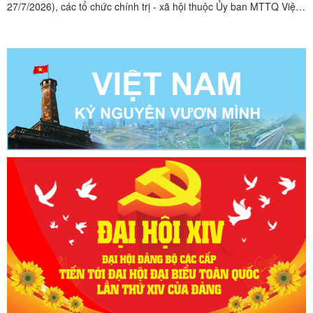
27/7/2026), các tổ chức chính trị - xã hội thuộc Ủy ban MTTQ Việt
Nam xã Bằng Mạc tổ chức thăm hỏi, trao quà tri ân các thân nhân
liệt sĩ, người hoạt động cách mạng trên địa bàn.Từ nguồn vận động
của Hội Cựu chiến binh và Hội Nông dân xã, ...