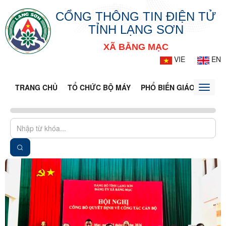
CỔNG THÔNG TIN ĐIỆN TỬ
TỈNH LẠNG SƠN
XÃ BẰNG MẠC
VIE
EN
TRANG CHỦ
TỔ CHỨC BỘ MÁY
PHỔ BIẾN GIÁO DỤC PH
Toggle
naviga