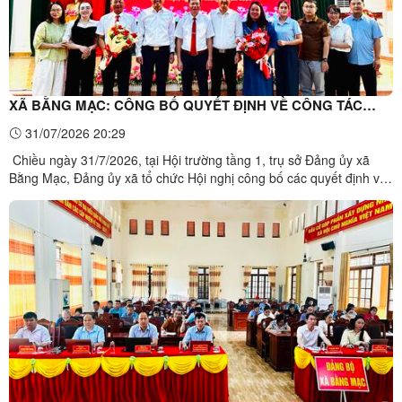
XÃ BẰNG MẠC: CÔNG BỐ QUYẾT ĐỊNH VỀ CÔNG TÁC
CÁN BỘ
31/07/2026 20:29
Chiều ngày 31/7/2026, tại Hội trường tầng 1, trụ sở Đảng ủy xã
Bằng Mạc, Đảng ủy xã tổ chức Hội nghị công bố các quyết định về
công tác cán bộ.Dự hội nghị có đồng chí Phùng Văn Nghĩa, Bí thư
Đảng ủy, Chủ tịch HĐND xã; đại diện lãnh đạo HĐND, UBND, Ủy
ban MTTQ Việt Nam xã; lãnh đạo Ban Xây dựng ...