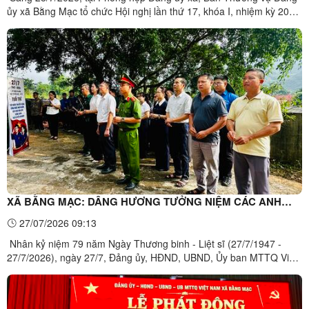
ủy xã Bằng Mạc tổ chức Hội nghị lần thứ 17, khóa I, nhiệm kỳ 2025
- 2030. Đồng chí Phùng Văn Nghĩa, Bí thư Đảng ủy, Chủ tịch HĐND
xã chủ trì hội nghị.Tại hội nghị, Ban Thường vụ Đảng ủy tập trung
đánh giá kết quả công tác lãnh đạo, chỉ ...
XÃ BẰNG MẠC: DÂNG HƯƠNG TƯỞNG NIỆM CÁC ANH
HÙNG LIỆT SĨ, GẶP MẶT GIA ĐÌNH CHÍNH SÁCH NHÂN DỊP
27/07/2026 09:13
27/7
Nhân kỷ niệm 79 năm Ngày Thương binh - Liệt sĩ (27/7/1947 -
27/7/2026), ngày 27/7, Đảng ủy, HĐND, UBND, Ủy ban MTTQ Việt
Nam xã Bằng Mạc tổ chức lễ dâng hương, dâng hoa tưởng niệm
các anh hùng liệt sĩ tại Nghĩa trang Liệt sĩ xã. Dự lễ có đồng chí
Phùng Văn Nghĩa, Bí thư Đảng ủy, Chủ tịch HĐND xã; ...