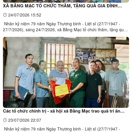
XÃ BẰNG MẠC TỔ CHỨC THĂM, TẶNG QUÀ GIA ĐÌNH
CHÍNH SÁCH, NGƯỜI CÓ CÔNG NHÂN DỊP 27/7
24/07/2026 15:52
Nhân kỷ niệm 79 năm Ngày Thương binh - Liệt sĩ (27/7/1947 -
27/7/2026), sáng 24/7/2026, xã Bằng Mạc tổ chức thăm, tặng quà
các gia đình chính sách, người có công và thân nhân liệt sĩ trên địa
bàn.Đồng chí Nông Thị Lụa, Phó Chủ tịch HĐND xã Trưởng đoàn
số 1 tặng quà cho gia đình chính sách nhân dịp ...
Các tổ chức chính trị - xã hội xã Bằng Mạc trao quà tri ân
nhân dịp 27/7
23/07/2026 22:07
Nhân kỷ niệm 79 năm Ngày Thương binh - Liệt sĩ (27/7/1947 -