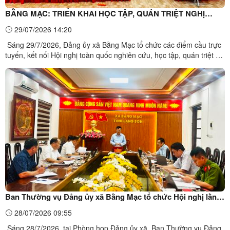
BẰNG MẠC: TRIỂN KHAI HỌC TẬP, QUÁN TRIỆT NGHỊ
QUYẾT HỘI NGHỊ TRUNG ƯƠNG 3 KHÓA XIV
29/07/2026 14:20
Sáng 29/7/2026, Đảng ủy xã Bằng Mạc tổ chức các điểm cầu trực
tuyến, kết nối Hội nghị toàn quốc nghiên cứu, học tập, quán triệt và
triển khai Nghị quyết Hội nghị lần thứ ba Ban Chấp hành Trung
ương Đảng khóa XIV.Đồng chí Bí thư Đảng ủy, Chủ tịch HĐND xã
Bằng Mạc chủ trì điểm cầu tại trụ sở Đảng ủy ...
Ban Thường vụ Đảng ủy xã Bằng Mạc tổ chức Hội nghị lần
thứ 17, khóa I, nhiệm kỳ 2025 - 2030
28/07/2026 09:55
Sáng 28/7/2026, tại Phòng họp Đảng ủy xã, Ban Thường vụ Đảng