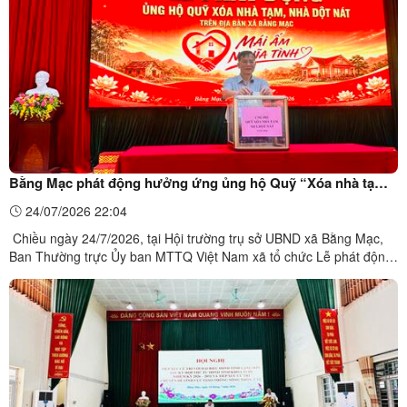
Bằng Mạc phát động hưởng ứng ủng hộ Quỹ “Xóa nhà tạm,
nhà dột nát” và an sinh xã hội năm 2026
24/07/2026 22:04
Chiều ngày 24/7/2026, tại Hội trường trụ sở UBND xã Bằng Mạc,
Ban Thường trực Ủy ban MTTQ Việt Nam xã tổ chức Lễ phát động
hưởng ứng ủng hộ Chương trình “Xóa nhà tạm, nhà dột nát” và an
sinh xã hội năm 2026.Dự buổi lễ có Thường trực Đảng ủy, Thường
trực HĐND, lãnh đạo UBND xã; đại diện các cơ ...