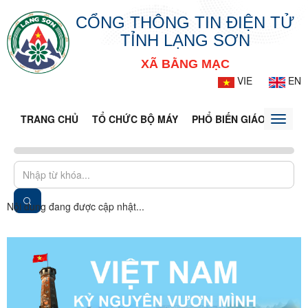
CỔNG THÔNG TIN ĐIỆN TỬ
TỈNH LẠNG SƠN
XÃ BẰNG MẠC
VIE
EN
TRANG CHỦ
TỔ CHỨC BỘ MÁY
PHỔ BIẾN GIÁO DỤC PH
Toggle
naviga
Nội dung đang được cập nhật...