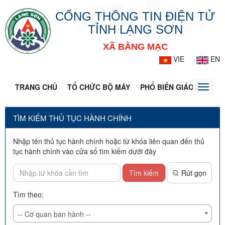
CỔNG THÔNG TIN ĐIỆN TỬ
TỈNH LẠNG SƠN
XÃ BẰNG MẠC
VIE
EN
TRANG CHỦ
TỔ CHỨC BỘ MÁY
PHỔ BIẾN GIÁO DỤC PH
Toggle
naviga
TÌM KIẾM THỦ TỤC HÀNH CHÍNH
Nhập tên thủ tục hành chính hoặc từ khóa liên quan đến thủ
tục hành chính vào cửa sổ tìm kiếm dưới đây
Tìm kiếm
Rút gọn
Tìm theo:
-- Cơ quan ban hành --