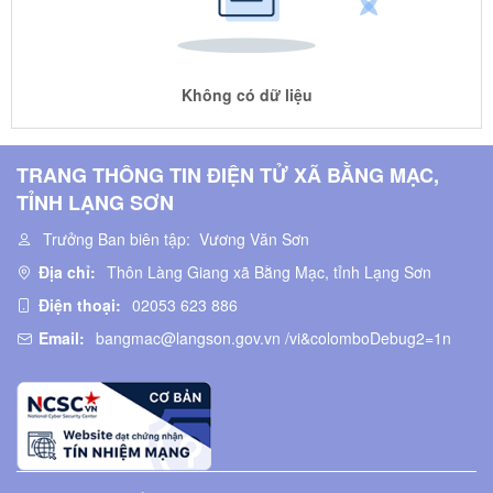
Không có dữ liệu
TRANG THÔNG TIN ĐIỆN TỬ XÃ BẰNG MẠC,
TỈNH LẠNG SƠN
Trưởng Ban biên tập:
Vương Văn Sơn
Địa chỉ:
Thôn Làng Giang xã Bằng Mạc, tỉnh Lạng Sơn
Điện thoại:
02053 623 886
Email:
bangmac@langson.gov.vn /vi&colomboDebug2=1n