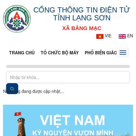
CỔNG THÔNG TIN ĐIỆN TỬ
TỈNH LẠNG SƠN
XÃ BẰNG MẠC
VIE
EN
TRANG CHỦ
TỔ CHỨC BỘ MÁY
PHỔ BIẾN GIÁO DỤC PH
Toggle
naviga
Nội dung đang được cập nhật...