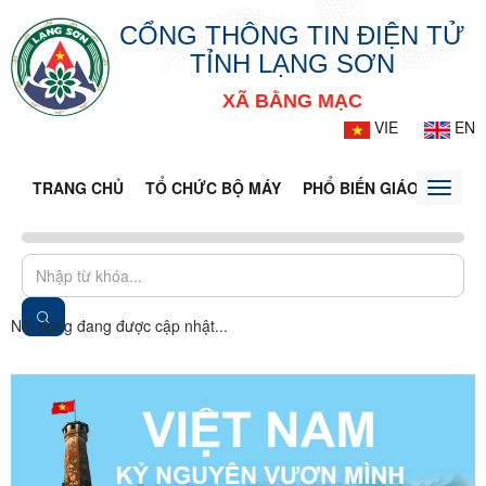
CỔNG THÔNG TIN ĐIỆN TỬ
TỈNH LẠNG SƠN
XÃ BẰNG MẠC
VIE
EN
TRANG CHỦ
TỔ CHỨC BỘ MÁY
PHỔ BIẾN GIÁO DỤC PH
Toggle
naviga
Nội dung đang được cập nhật...