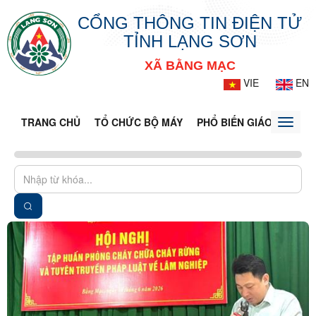
CỔNG THÔNG TIN ĐIỆN TỬ
TỈNH LẠNG SƠN
XÃ BẰNG MẠC
VIE
EN
TRANG CHỦ
TỔ CHỨC BỘ MÁY
PHỔ BIẾN GIÁO DỤC PH
Toggle
naviga