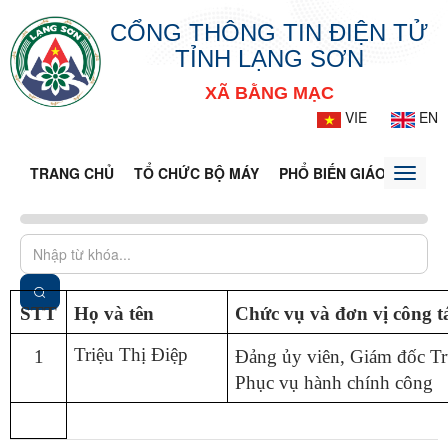
CỔNG THÔNG TIN ĐIỆN TỬ
TỈNH LẠNG SƠN
XÃ BẰNG MẠC
VIE
EN
TRANG CHỦ
TỔ CHỨC BỘ MÁY
PHỔ BIẾN GIÁO DỤC PH
Toggle
naviga
STT
Họ và tên
Chức vụ và đơn vị công t
Triệu Thị Điệp
1
Đảng ủy viên, Giám đốc T
Phục vụ hành chính công