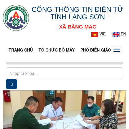
CỔNG THÔNG TIN ĐIỆN TỬ
TỈNH LẠNG SƠN
XÃ BẰNG MẠC
VIE
EN
TRANG CHỦ
TỔ CHỨC BỘ MÁY
PHỔ BIẾN GIÁO DỤC PH
Toggle
naviga