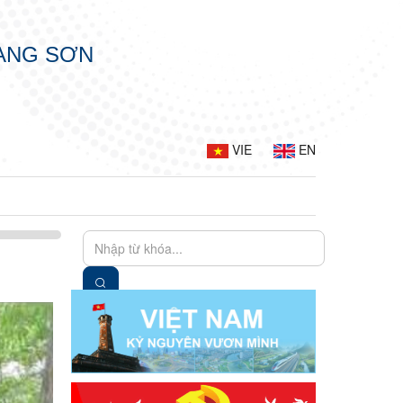
LẠNG SƠN
VIE
EN