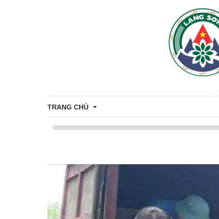
TRANG CHỦ
Bản đồ hành chính
Thông tin chung
Di tích - Danh lam thắng cảnh xã Bằng Mạc
Thủ tục Hành chính